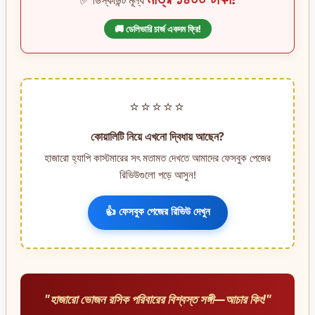
🚚 ডেলিভারি চার্জ একদম ফ্রি!
⭐⭐⭐⭐⭐
কোয়ালিটি নিয়ে এখনো দ্বিধায় আছেন?
হাজারো হ্যাপি কাস্টমারের সৎ মতামত দেখতে আমাদের ফেসবুক পেজের
রিভিউগুলো পড়ে আসুন!
👍 ফেসবুক পেজের রিভিউ দেখুন
"হাজারো ভোজন রসিক পরিবারের বিশ্বস্ত সঙ্গী—আচার কিং!"