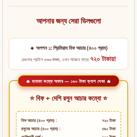
আপনার জন্য সেরা ডিলগুলো
🔸 অপশন ১: প্রিমিয়াম বিফ আচার (৪০০ গ্রাম)
৭২০ টাকায়!
রেগুলার প্রাইস
৮৩০ টাকা
, এখন পাচ্ছেন মাত্র
🔥 ধামাকা কম্বো অফার — ১৬০ টাকা ক্যাশ সেভ! 🔥
⭐ বিফ + দেশি রসুন আচার কম্বো ⭐
বিফ আচার (৪০০ গ্রাম) :
৭২০ টাকা
রসুনের আচার (৪০০ গ্রাম) :
৩৯০ টাকা
ডেলিভারী চার্জ :
১০০ টাকা