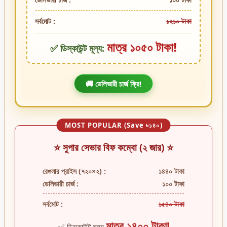
সর্বমোট :
১২১০ টাকা
মাত্র ১০৫০ টাকা!
✅ ডিস্কাউন্ট মূল্য:
🚚 ডেলিভারী চার্জ ফ্রি!
MOST POPULAR (Save ৳১৪০)
⭐ সুপার সেভার বিফ কম্বো (২ জার) ⭐
রেগুলার প্রাইস (৭২০×২) :
১৪৪০ টাকা
ডেলিভারী চার্জ :
১০০ টাকা
সর্বমোট :
১৫৪০ টাকা
মাত্র ১৪০০ টাকা!
✅ ডিস্কাউন্ট মূল্য