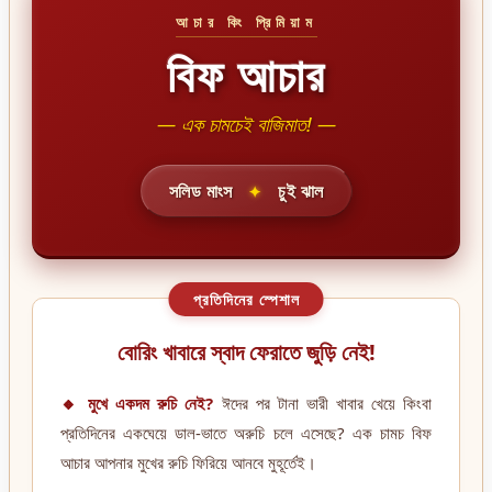
আচার কিং প্রিমিয়াম
বিফ আচার
— এক চামচেই বাজিমাত! —
সলিড মাংস
চুই ঝাল
✦
প্রতিদিনের স্পেশাল
বোরিং খাবারে স্বাদ ফেরাতে জুড়ি নেই!
🔸 মুখে একদম রুচি নেই?
ঈদের পর টানা ভারী খাবার খেয়ে কিংবা
প্রতিদিনের একঘেয়ে ডাল-ভাতে অরুচি চলে এসেছে? এক চামচ বিফ
আচার আপনার মুখের রুচি ফিরিয়ে আনবে মুহূর্তেই।