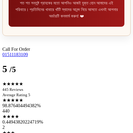
শত শত সন্তুষ্ট গ্রাহকের মতো আপনিও আজই যুক্ত হোন আমাদের এই
পরিবারে। প্রতিদিনের খাবারে খাঁটি স্বাদের আনন্দ নিয়ে আসতে এখনই আপনার
অর্ডারটি কনফার্ম করুন! ❤️
Call For Order
01511183109
5
/5
★★★★★
445 Reviews
Average Rating 5
★★★★★
98.876404494382%
440
★★★★
0.44943820224719%
2
★★★