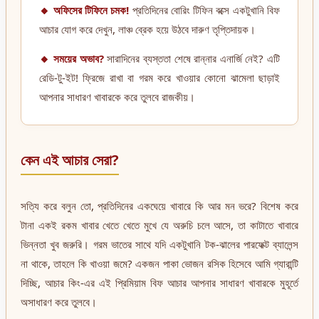
🔸 অফিসের টিফিনে চমক!
প্রতিদিনের বোরিং টিফিন বক্সে একটুখানি বিফ
আচার যোগ করে দেখুন, লাঞ্চ ব্রেক হয়ে উঠবে দারুণ তৃপ্তিদায়ক।
🔸 সময়ের অভাব?
সারাদিনের ব্যস্ততা শেষে রান্নার এনার্জি নেই? এটি
রেডি-টু-ইট! ফ্রিজে রাখা বা গরম করে খাওয়ার কোনো ঝামেলা ছাড়াই
আপনার সাধারণ খাবারকে করে তুলবে রাজকীয়।
কেন এই আচার সেরা?
সত্যি করে বলুন তো, প্রতিদিনের একঘেয়ে খাবারে কি আর মন ভরে? বিশেষ করে
টানা একই রকম খাবার খেতে খেতে মুখে যে অরুচি চলে আসে, তা কাটাতে খাবারে
ভিন্নতা খুব জরুরি। গরম ভাতের সাথে যদি একটুখানি টক-ঝালের পারফেক্ট ব্যালেন্স
না থাকে, তাহলে কি খাওয়া জমে? একজন পাকা ভোজন রসিক হিসেবে আমি গ্যারান্টি
দিচ্ছি, আচার কিং-এর এই প্রিমিয়াম বিফ আচার আপনার সাধারণ খাবারকে মুহূর্তে
অসাধারণ করে তুলবে।