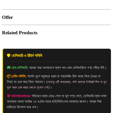
Offer
Related Products
🛡️ ডেলিভারি ও রিটার্ন পলিসি
🚚 হোম ডেলিভারি:
আমরা সারা বাংলাদেশে ক্যাশ অন হোম ডেলিভারিতে পণ্য পৌঁছে দিই।
📦 চেকিং পলিসি:
পার্সেল খুলে শুধুমাত্র বয়াম বা প্যাকেজিং ঠিক আছে কিনা (ভাঙা বা
লিক) তা চেক করে নিতে পারবেন।
(যেহেতু এটি খাদ্যদ্রব্য, তাই বয়ামের ইনট্যাক্ট সিল বা মুখ
খুলে স্বাদ চেক করার কোনো সুযোগ নেই)।
🔄 ড্যামেজ/এক্সচেঞ্জ:
পরিবহনে বয়াম ভেঙে গেলে বা ভুল পণ্য পেলে, ডেলিভারি ম্যান থাকা
অবস্থায় অথবা সর্বোচ্চ ২৪ ঘণ্টার মধ্যে ছবি/ভিডিওসহ আমাদের জানান। আমরা নিজ
দায়িত্বে রিপ্লেস করে দেব।