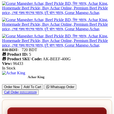
830 BDT
720 BDT
🎁 Product ID:
5
🎁 Product SKU Code:
AK-BEEF-400G
View:
96433
In Stock
Achar King
Order Now
Add To Cart
Whatsapp Order
Call Order
01511183109