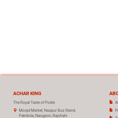
ACHAR KING
AB
The Royal Taste of Pickle
A
Mosjid Market, Nazipur Bus-Stand,
P
Patnitola, Naogaon, Rajshahi.