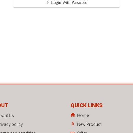
Login With Password
OUT
QUICK LINKS
bout Us
Home
rivacy policy
New Product