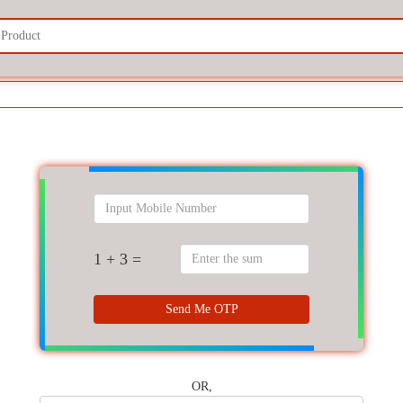
1 + 3 =
Send Me OTP
OR,