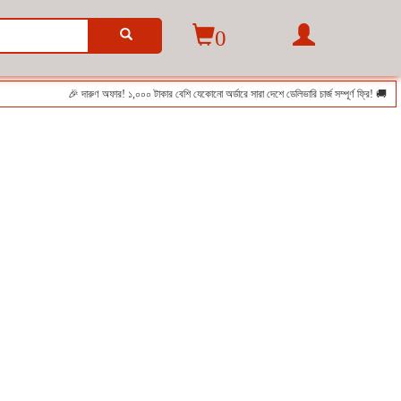
0
🎉 দারুণ অফার! ১,০০০ টাকার বেশি যেকোনো অর্ডারে সারা দেশে ডেলিভারি চার্জ সম্পূর্ণ ফ্রি! 🚚