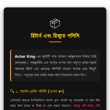
📦
রিটার্ন এবং রিফান্ড পলিসি
Achar King
-এর প্রতিটি পণ্য শতভাগ স্বাস্থ্যসম্মত উপায়ে তৈরি
খাদ্যদ্রব্য। স্বাস্থ্যবিধি এবং পণ্যের গুণগত মান অক্ষুণ্ণ রাখার স্বার্থে
আমাদের রিটার্ন এবং এক্সচেঞ্জ পলিসিটি সাধারণ পণ্যের চেয়ে কিছুটা
ভিন্ন। অনুগ্রহ করে অর্ডার করার আগে নিয়মগুলো জেনে নিন।
🔍 ১. পার্সেল চেকিং পলিসি (ওপেন বক্স)
ডেলিভারি ম্যানের উপস্থিতিতে পার্সেল খুলে আপনি শুধু প্যাকেজিং বা বয়াম ঠিক
আছে কিনা (ভাঙা বা লিক) তা চেক করতে পারবেন।
যেহেতু এটি খাবার, তাই