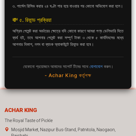
৩. পার্সেল রিসিভ করার ২৪ ঘণ্টা পার হয়ে যাওয়ার পর কোনো অভিযোগ করা হলে।
💸 ৫. রিফান্ড প্রক্রিয়া
অগ্রিম পেমেন্ট করা অর্ডারের ক্ষেত্রে যদি কোনো কারণে আমরা পণ্য ডেলিভারি দিতে
ব্যর্থ হই, তবে আপনার পেমেন্ট করা সম্পূর্ণ টাকা ৩ থেকে ৫ কার্যদিবসের মধ্যে
আপনার বিকাশ, নগদ বা ব্যাংক অ্যাকাউন্টে রিফান্ড করা হবে।
যেকোনো প্রয়োজনে আমাদের সাপোর্ট টিমের সাথে
যোগাযোগ
করুন।
- Achar King কর্তৃপক্ষ
ACHAR KING
The Royal Taste of Pickle
Mosjid Market, Nazipur Bus-Stand, Patnitola, Naogaon,
Rajshahi.