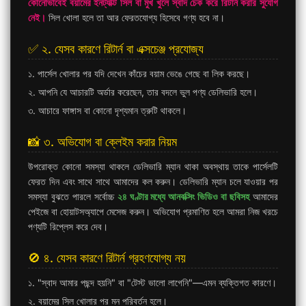
কোনোভাবেই বয়ামের ইনট্যাক্ট সিল বা মুখ খুলে স্বাদ চেক করে রিটার্ন করার সুযোগ
নেই।
সিল খোলা হলে তা আর ফেরতযোগ্য হিসেবে গণ্য হবে না।
✅ ২. যেসব কারণে রিটার্ন বা এক্সচেঞ্জ প্রযোজ্য
১. পার্সেল খোলার পর যদি দেখেন কাঁচের বয়াম ভেঙে গেছে বা লিক করছে।
২. আপনি যে আচারটি অর্ডার করেছেন, তার বদলে ভুল পণ্য ডেলিভারি হলে।
৩. আচারে ফাঙ্গাস বা কোনো দৃশ্যমান ত্রুটি থাকলে।
📸 ৩. অভিযোগ বা ক্লেইম করার নিয়ম
উপরোক্ত কোনো সমস্যা থাকলে ডেলিভারি ম্যান থাকা অবস্থায় তাকে পার্সেলটি
ফেরত দিন এবং সাথে সাথে আমাদের কল করুন। ডেলিভারি ম্যান চলে যাওয়ার পর
সমস্যা বুঝতে পারলে সর্বোচ্চ
২৪ ঘণ্টার মধ্যে আনবক্সিং ভিডিও বা ছবিসহ
আমাদের
পেইজে বা হোয়াটসঅ্যাপে মেসেজ করুন। অভিযোগ প্রমাণিত হলে আমরা নিজ খরচে
পণ্যটি রিপ্লেস করে দেব।
🚫 ৪. যেসব কারণে রিটার্ন গ্রহণযোগ্য নয়
১. "স্বাদ আমার পছন্দ হয়নি" বা "টেস্ট ভালো লাগেনি"—এমন ব্যক্তিগত কারণে।
২. বয়ামের সিল খোলার পর মন পরিবর্তন হলে।